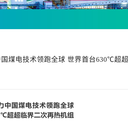
国煤电技术领跑全球 世界首台630℃超