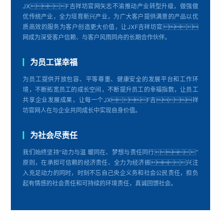
JXF吉祥坊官网矢志不渝推动产业转型升级，做强做
优传统产业，全力培育新兴产业，为广大客户提供满意的产品以优
质高效的服务为客户创造更大价值，让JXF吉祥坊官
网成为深受客户信赖、与客户风雨同舟的长期合作伙伴。
为员工谋幸福
为员工提供开放包容、平等尊重、健康安全的发展平台和工作环
境，不断拓宽员工的成长空间，不断提升员工的幸福指数，让员工
共享企业发展成果，让每一个JXF吉祥
坊官网人在与企业共同成长中实现自身价值。
为社会尽责任
我们始终坚持“动力与温 暖同在、梦想与责任同行”
原则，在承担可信赖的经济责任、全力为经济振兴注
入充足动力的同时，时刻不忘自己央企义务和社会公民责任，担负
起有情感的社会责任和可持续的环境责任，真诚回馈社会。