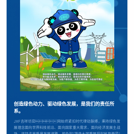
创造绿色动力、驱动绿色发展，是我们的责任所
系。
JXF吉祥坊官网始终紧扣时代律动脉搏，秉持绿色发
展理念面向世界科技前沿、面向国家重大需求、面向经济发展主战
场，坚持走高质量发展道路，担负起“铸造大国重器挺起民族脊梁”