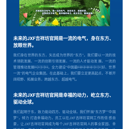
未来的JXF吉祥坊官网是一流的电气，身在东方、
放眼世界。
我们身在世界的东方，矢志成为世界的“东方”。我们要以一流的技
术领航发展、一流的创新引领发展、一流的人才驱动发 展、一流的
管理推动发展，全力建设“中国最好、世界
一流”的电气企业集团。在此基础上，我们要立足更高起点，不断开
阔视野、拓展业务，跨越东方、超越电气。
未来的JXF吉祥坊官网是幸福的动力，屹立东方、
驱动全球。
我们起明于东，致力能动四方、驱动全球。我们怀揣“东方梦”“中国
梦”，倾力 打造幸福动力。员工以在JXF吉祥坊官网工作而倍 感自
豪，让JXF吉祥坊官网成为每个JXF吉祥坊官网人的事业家园、幸