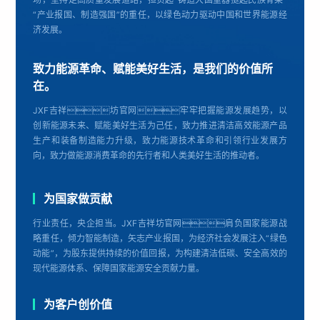
“产业报国、制造强国”的重任，以绿色动力驱动中国和世界能源经
济发展。
致力能源革命、赋能美好生活，是我们的价值所
在。
JXF吉祥坊官网牢牢把握能源发展趋势，以
创新能源未来、赋能美好生活为己任，致力推进清洁高效能源产品
生产和装备制造能力升级，致力能源技术革命和引领行业发展方
向，致力做能源消费革命的先行者和人类美好生活的推动者。
为国家做贡献
行业责任，央企担当。JXF吉祥坊官网肩负国家能源战
略重任，倾力智能制造，矢志产业报国，为经济社会发展注入“绿色
动能”，为股东提供持续的价值回报，为构建清洁低碳、安全高效的
现代能源体系、保障国家能源安全贡献力量。
为客户创价值