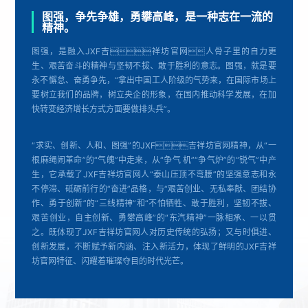
图强，争先争雄，勇攀高峰，是一种志在一流的
精神。
图强，是融入JXF吉祥坊官网人骨子里的自力更
生、艰苦奋斗的精神与坚韧不拔、敢于胜利的意志。图强，就是要
永不懈怠、奋勇争先，“拿出中国工人阶级的气势来，在国际市场上
要树立我们的品牌，树立央企的形象，在国内推动科学发展，在加
快转变经济增长方式方面要做排头兵”。
“求实、创新、人和、图强”的JXF吉祥坊官网精神，从“一
根麻绳闹革命”的“气魄”中走来，从“争气 机”“争气炉”的“锐气”中产
生，它承载了JXF吉祥坊官网人“泰山压顶不弯腰”的坚强意志和永
不停滞、砥砺前行的“奋进”品格，与“艰苦创业、无私奉献、团结协
作、勇于创新”的“三线精神”和“不怕牺牲、敢于胜利，坚韧不拔、
艰苦创业，自主创新、勇攀高峰”的“东汽精神”一脉相承、一以贯
之。既体现了JXF吉祥坊官网人对历史传统的弘扬；又与时俱进、
创新发展，不断赋予新内涵、注入新活力，体现了鲜明的JXF吉祥
坊官网特征、闪耀着璀璨夺目的时代光芒。