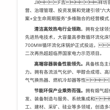
JXF吉祥
营、治理管理、投资发展和党建引领“六大
案+全生命周期服务”多维融合的经营模
清洁高效热电行业领跑
。拥有全球领
先进热电技术，大容量高参数循环流化床
700MW循环流化床锅炉正式投运，
二次再热超超临界国家电力示范项目。
高端容器装备性能领先。
具备核岛主
力。拥有各流派气化炉、甲醇合成塔、高
气气换热器、燃机冷却器等性
节能环保产业乘势而强。
拥有烟气超
发、装备制造与服务、系统集成和
工、建材、采矿、硅业等多领域，创造多