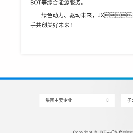
BOT等综合能源服务。
绿色动力、驱动未来，JX
手共创美好未来！
集团主要企业
子
Copyright © JXF吉祥