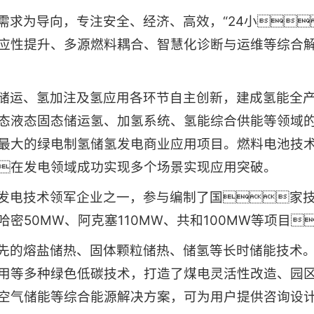
需求为导向，专注安全、经济、高效，“24小
应性提升、多源燃料耦合、智慧化诊断与运维等综合解决
储运、氢加注及氢应用各环节自主创新，建成氢能全产
态液态固态储运氢、加氢系统、氢能综合供能等领域
最大的绿电制氢储氢发电商业应用项目。燃料电池技
在发电领域成功实现多个场景实现应用突破。
发电技术领军企业之一，参与编制了国家
密50MW、阿克塞110MW、共和100MW等项目
先的熔盐储热、固体颗粒储热、储氢等长时储能技术
用等多种绿色低碳技术，打造了煤电灵活性改造、园
空气储能等综合能源解决方案，可为用户提供咨询设计