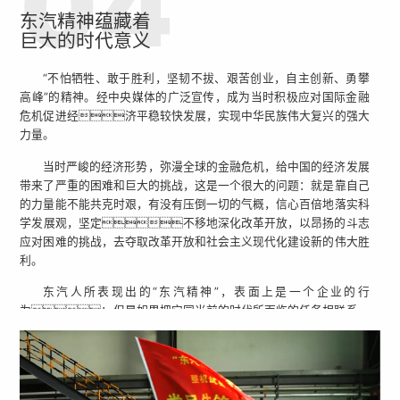
精神”、“北京奥运精神”、“载人航天精神”……每一个时代精
东汽精神蕴藏着
神，都是人民群众的激情创造，都是国家力量的不断提升，都
巨大的时代意义
是民族精神的丰富拓展。作为伟大抗震救灾精神的重要组成部
分，“东汽精神”以其伟大的力量和独特的内
“不怕牺牲、敢于胜利，坚韧不拔、艰苦创业，自主创新、勇攀
涵，标注出我们国家和民族的精神高度。
高峰”的精神。经中央媒体的广泛宣传，成为当时积极应对国际金融
危机促进经济平稳较快发展，实现中华民族伟大复兴的强大
力量。
当时严峻的经济形势，弥漫全球的金融危机，给中国的经济发展
带来了严重的困难和巨大的挑战，这是一个很大的问题：就是靠自己
的力量能不能共克时艰，有没有压倒一切的气概，信心百倍地落实科
学发展观，坚定不移地深化改革开放，以昂扬的斗志
应对困难的挑战，去夺取改革开放和社会主义现代化建设新的伟大胜
利。
东汽人所表现出的“东汽精神”，表面上是一个企业的行
为；但是如果把它同当前的时代所面临的任务相联系，
它就贴切地体现了时代精神也出色回答了这一时代的重大
问题。
“东汽精神”，在应对全球金融危机，加快灾后重
建，保持经济平稳较快发展的形势下，不仅着眼于抗