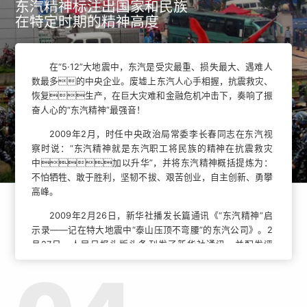
东汽精神标注出国家和民族
在特定时期的精神高度
在“5·12”大地震中，东汽是受灾最重、损失最大、遇难人
数最多的中央企业。废墟上东汽人心手相握，抗震救灾、
恢复生产，在巨大灾难和金融危机冲击下，奏响了振
奋人心的“东汽精神”最强音！
2009年2月，时任中央政治局常委李长春同志在东汽视
察时说：“东汽精神就是东汽职工将民族的精神在抗震救灾
中加以升华”，并将东汽精神概括提炼为：
不怕牺牲、敢于胜利，坚韧不拔、艰苦创业，自主创新、勇攀
高峰。
2009年2月26日，新华社播发长篇通讯《“东汽精神”启
示录——记在特大地震中“泰山压顶不弯腰”的东汽公司》。2
月27日，人民日报头版头条刊发了新华社通讯，并配发评
论《“东汽精神”催人奋进》。
人民日报评论写到，在新中国发展史上，英勇的中国人民
创造了无数精神标杆。“大庆精神”、“红旗渠精神”、“抗洪抢险