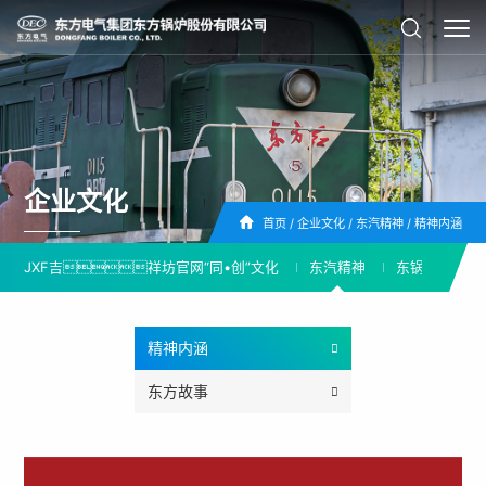
企业文化
首页
/
企业文化
/
东汽精神
/
精神内涵
JXF吉祥坊官网“同•创”文化
东汽精神
东锅人物
精神内涵
东方故事