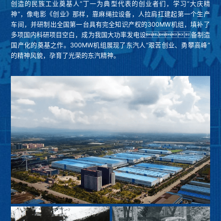
创造的民族工业奠基人”丁一为典型代表的创业者们，学习“大庆精
神”，像电影《创业》那样，靠麻绳拉设备，人拉肩扛建起第一个生产
车间，并研制出全国第一台具有完全知识产权的300MW机组，填补了
多项国内科研项目空白，成为我国大功率发电设备制造
国产化的奠基之作。300MW机组展现了东汽人“艰苦创业、勇攀高峰”
的精神风貌，孕育了光荣的东汽精神。