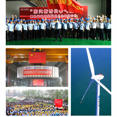
震救灾和灾后重建，更将其作为展示中国工业、中国经济应对国际金
融危机能力和在经济发展新常态下结构调整的信心，赋予了深刻远大
的意义。
“东汽精神”，成为在新一轮全球产业化分工中面临“双
重挤压”和金融危机考验的中国制造业的缩影，展示
了中国共产党领导的政治优势和社会主义集中力量办大
事的制度优势。
“东汽精神”是中华民族百折不挠、自强不息、艰苦奋斗精神的集
中体现，其核心内涵就是“震不倒”、“压不垮”、“不
弯腰”的精神，它充分展现出在危难时刻中央企业作
为“共和国长子”的坚强脊梁。
“东汽精神”不仅具有十分强烈的国家民族情
感、社会责任使命、艰苦奋斗精神等中国工人阶级的光荣传统，而且
还具有十分鲜明的自主创新和以人为本、珍惜生命等时代精神的特
征，是新时期中央企业共同的精神财富，标志着中央企业精神的新境
界。