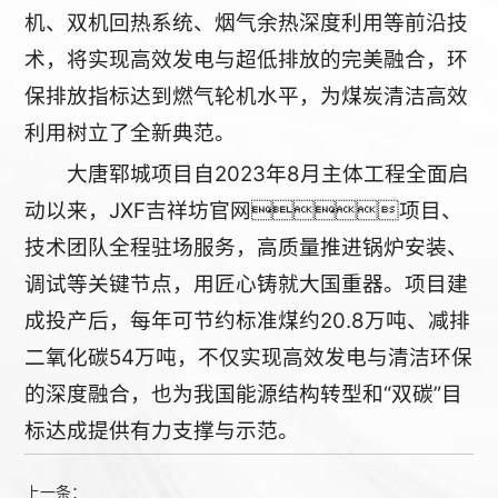
机、双机回热系统、烟气余热深度利用等前沿技
术，将实现高效发电与超低排放的完美融合，环
保排放指标达到燃气轮机水平，为煤炭清洁高效
利用树立了全新典范。
大唐郓城项目自2023年8月主体工程全面启
动以来，JXF吉祥坊官网项目、
技术团队全程驻场服务，高质量推进锅炉安装、
调试等关键节点，用匠心铸就大国重器。项目建
成投产后，每年可节约标准煤约20.8万吨、减排
二氧化碳54万吨，不仅实现高效发电与清洁环保
的深度融合，也为我国能源结构转型和“双碳”目
标达成提供有力支撑与示范。
上一条：