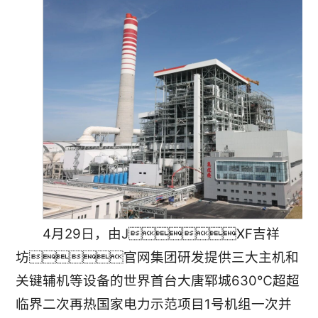
4月29日，由JXF吉祥
坊官网集团研发提供三大主机和
关键辅机等设备的世界首台大唐郓城630℃超超
临界二次再热国家电力示范项目1号机组一次并