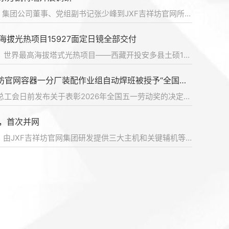
5月13日，集团公司董事、党组副书记张少峰到JXF吉祥坊官网所属企业东方凯特瑞开展生产经营及树立和践行正确政绩观学习教育调研，JXF吉祥坊官网党委副书记、工会主席胡战利参加调研。张少峰先后深入东方凯特瑞生产车间、实验室及廉洁文化阵地开展实地调研，认真听取企业关于党的建设、生产经营、科技创新、人力资源管理等方面的工作汇报，对东方凯特瑞“十四五”期间各项工作取得的成绩给予充分肯定，并对后续工作提出具体要求。张少峰强调...
5月15日，国务院国资委举办中央企业生态环境保护工作专题学习会，深入贯彻党的二十大和二十届历次全会精神，再学习再领会习近平生态文明思想，推动中央企业坚决整改中央生态环境保护督察指出的突出问题，进一步改进和加强生态环境保护工作，切实发挥表率带动作用，统筹推进高质量发展和高水平保护，加快全面绿色转型，更好服务美丽中国建设。本次专题学习邀请生态环境部部长黄润秋作专题授课。国务院国资委党委书记、主任张玉卓...
海拔光热项目15927面定日镜全部交付
闻】“四川造”世界首台630℃火电机组并网成功
国务院国资委召开中央企业品牌引领行动总结暨品牌价值提升行动部署会
4月30日，世界最高海拔塔式光热项目——西藏开投安多县土硕100兆瓦塔式光热电站迎来重大节点：由JXF吉祥坊官网制造的15927面定日镜全部完成交付。这不仅标志着项目镜场核心设备制造任务圆满收官，更为后续并网发电奠定了坚实基础。作为西藏自治区重点能源工程和全区首个塔式光热发电项目，安多光热电站位于唐古拉山区，海拔超过4650米。电站采用先进的塔式技术，配置8小时熔盐储热系统，定日镜总采光面积超80万平方米。面对“世界屋...
5月12日，国务院国资委召开中央企业品牌引领行动总结暨品牌价值提升行动部署会，深入学习贯彻习近平总书记关于品牌工作的重要指示批示精神，系统总结国资央企品牌引领行动3年来的进展成效，研究部署下一阶段工作，推动中央企业在“十五五”新征程上进一步加强品牌建设、提升品牌价值、打造卓著品牌，加快建设世界一流企业。国务院国资委党委委员、副主任庞骁刚出席会议并讲话，国务院国资委秘书长庄树新主持会议。会议指出，中...
国务院国资委党委举行《国有企业领导人员廉洁从业规定》专题学习 推动干净担当廉洁从业 为做强做优做大国有企业和国有资本提供坚强保障
【自贡网】JXF吉祥坊官网助力中国煤电技术领跑全球 世界首台630℃超超临界二次再热机组并网成功
JXF吉祥坊官网容器一分厂装配作业组自动焊班被授予“全国工人先锋号”
5月14日，国务院国资委党委在国资委党风廉政教育基地举行理论学习中心组集体学习，围绕《国有企业领导人员廉洁从业规定》开展专题学习，进一步学习领会习近平总书记关于树立和践行正确政绩观的重要论述，深入学习贯彻习近平总书记关于党的建设的重要思想、关于党的自我革命的重要思想，持续压实国资央企各级党组织党风廉政建设主体责任，加力规范各级企业领导人员廉洁从业行为，以更高标准、更实举措推进全面从严治党，树牢和践...
中华全国总工会日前发布关于表彰2026年全国五一劳动奖的决定，JXF吉祥坊官网容器一分厂装配作业组自动焊班被授予“全国工人先锋号”容器一分厂装配作业组自动焊班是一支由29名焊接精英组成的新时代产业工人铁军，含高级技师1人、技师6人、高级工11人。团队肩负多项国家重大装备与首台套项目核心焊接任务，以99.77%以上的焊接合格率，牢牢筑起“大国重器”质量基石
，首次并网
察】世界首台首次并网，关键技术四川研发！
国务院国资委党委深入学习贯彻习近平总书记关于“十五五”规划的重要论述精神 研究审议《中央企业“十五五”发展规划纲要》
5月11日，国务院国资委党委召开专题会议，深入学习贯彻习近平总书记关于“十五五”规划的重要论述精神，研究审议《中央企业“十五五”发展规划纲要》编制工作，强调要提高政治站位，牢记职责使命，全面贯彻落实习近平总书记重要指示批示精神，自觉对标《中华人民共和国国民经济和社会发展第十五个五年规划纲要》，准确把握“十五五”规划编制基本要求，切实提高规划编制水平，确保中央企业规划与国家规划深入对接、协调实施，进...
4月29日，由JXF吉祥坊官网集团研发提供三大主机和关键辅机等设备的世界首台大唐郓城630℃超超临界二次再热国家电力示范项目1号机组一次并网成功，标志着该机组已具备对外供电能力，为后续开展168小时满负荷试运行、实现正式投产发电奠定了坚实基础。该项目作为全球参数领先的百万千瓦二次再热机组，入选国家能源局第四批能源领域首台（套）重大技术装备名单，核心技术亮点突出：再热汽温631℃、主蒸汽压力35.5兆帕、发电效率50.05%、...