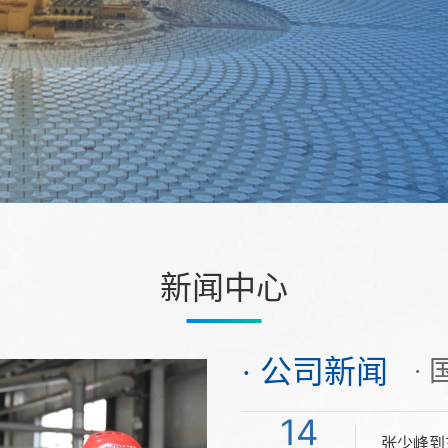
新闻中心
· 公司新闻
·
30
20
14
张少峰到
【人民网