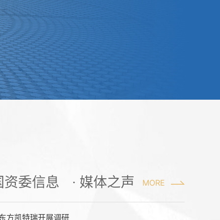
 国资委信息
· 媒体之声
MORE
东方凯特瑞开展调研
】“四川造”世界首台630℃火电机组并网成功
国务院国资委组织开展中央企业生态环境保护工作专题学习 统筹推进高质量发展和高水平保护 更好服务美丽中国建设