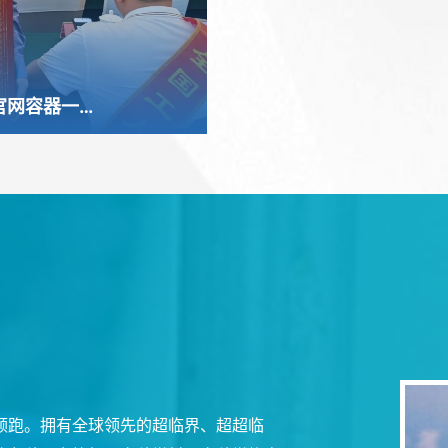
JXF吉祥坊官网容器一分厂装配作业组自动焊班被授予“全国工人先锋号”
业领跑。拥有全球领先的超临界、超超临